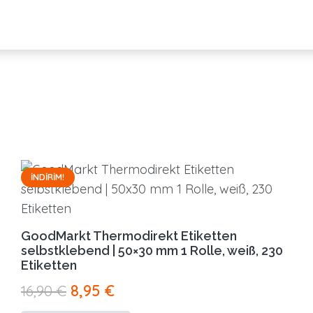
İNDIRIM!
GoodMarkt Thermodirekt Etiketten
selbstklebend | 50×30 mm 1 Rolle, weiß, 230
Etiketten
Orijinal
Şu
16,90
€
8,95
€
fiyat:
andaki