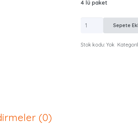
4 lü paket
Name
Sepete Ek
Etiketten
1
Stok kodu:
Yok
Kategoril
adet
irmeler (0)