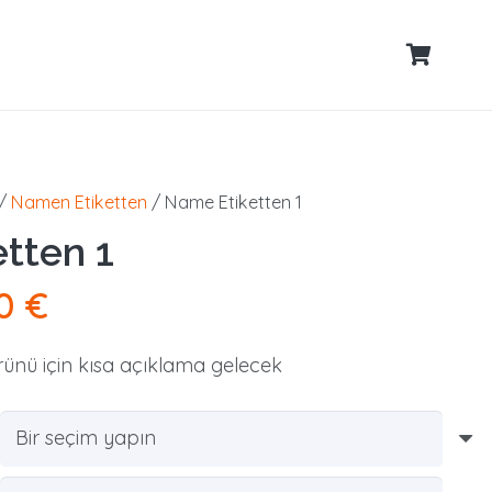
/
Namen Etiketten
/ Name Etiketten 1
tten 1
inal
Şu
00
€
t:
andaki
0 €.
fiyat:
rünü için kısa açıklama gelecek
17,00 €.