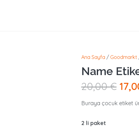
Ana Sayfa
/
Goodmarkt
Name Etike
Orij
20,00
€
17,
fiya
20,0
Buraya çocuk etiket ü
2 li paket