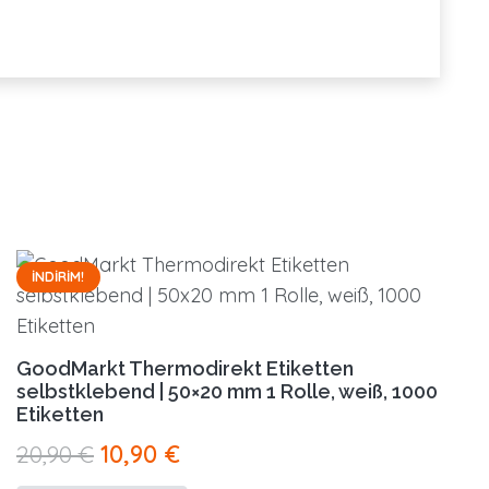
İNDIRIM!
GoodMarkt Thermodirekt Etiketten
selbstklebend | 50×20 mm 1 Rolle, weiß, 1000
Etiketten
Orijinal
Şu
20,90
€
10,90
€
fiyat:
andaki