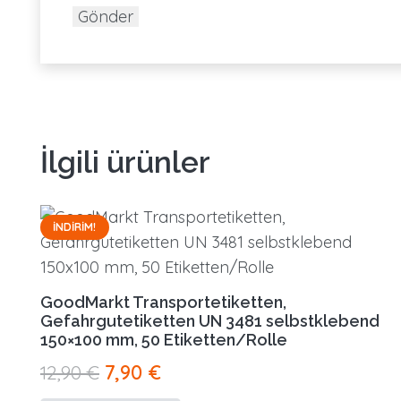
İlgili ürünler
İNDIRIM!
GoodMarkt Transportetiketten,
Gefahrgutetiketten UN 3481 selbstklebend
150×100 mm, 50 Etiketten/Rolle
Orijinal
Şu
12,90
€
7,90
€
fiyat:
andaki