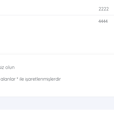
2222
4444
siz olun
 alanlar
*
ile işaretlenmişlerdir