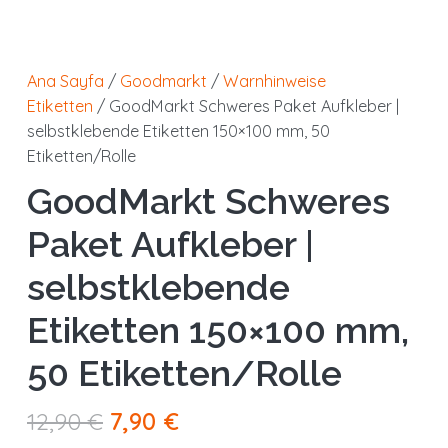
Ana Sayfa
/
Goodmarkt
/
Warnhinweise
Etiketten
/ GoodMarkt Schweres Paket Aufkleber |
selbstklebende Etiketten 150×100 mm, 50
Etiketten/Rolle
GoodMarkt Schweres
Paket Aufkleber |
selbstklebende
Etiketten 150×100 mm,
50 Etiketten/Rolle
Orijinal
Şu
12,90
€
7,90
€