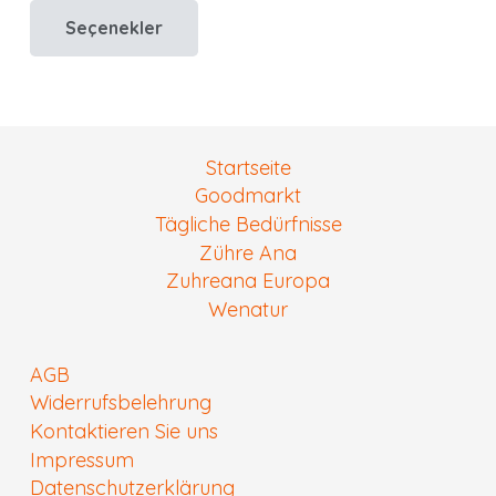
ürünün
Seçenekler
16,00 €.
fiyat:
birden
14,00 €.
fazla
varyasyonu
var.
Startseite
Seçenekler
Goodmarkt
ürün
Tägliche Bedürfnisse
sayfasından
Zühre Ana
seçilebilir
Zuhreana Europa
Wenatur
AGB
Widerrufsbelehrung
Kontaktieren Sie uns
Impressum
Datenschutzerklärung