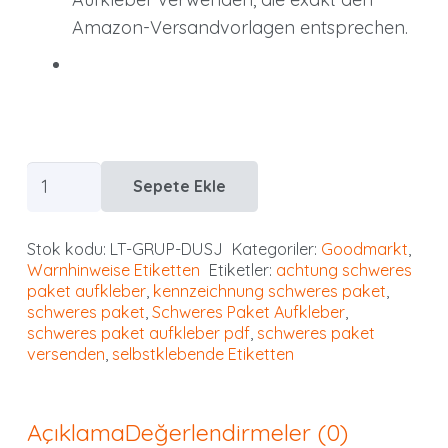
Amazon-Versandvorlagen entsprechen.
GoodMarkt
Sepete Ekle
Schweres
Paket
Stok kodu:
LT-GRUP-DUSJ
Kategoriler:
Goodmarkt
,
Aufkleber
Warnhinweise Etiketten
Etiketler:
achtung schweres
|
paket aufkleber
,
kennzeichnung schweres paket
,
schweres paket
,
Schweres Paket Aufkleber
,
selbstklebende
schweres paket aufkleber pdf
,
schweres paket
Etiketten
versenden
,
selbstklebende Etiketten
150x100
mm,
50
Açıklama
Değerlendirmeler (0)