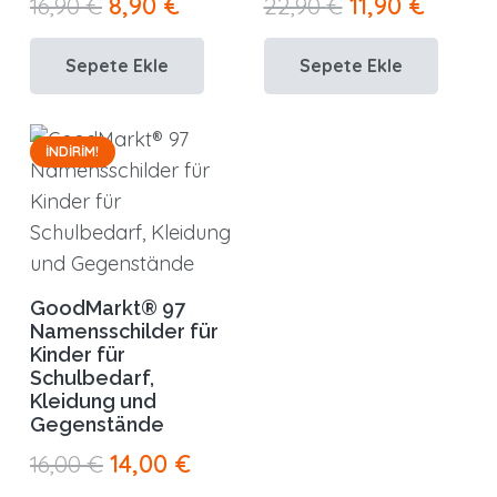
Orijinal
Şu
Orijinal
Şu
16,90
€
8,90
€
22,90
€
11,90
€
fiyat:
andaki
fiyat:
andak
Sepete Ekle
Sepete Ekle
16,90 €.
fiyat:
22,90 €.
fiyat:
8,90 €.
11,90 €
İNDIRIM!
GoodMarkt® 97
Namensschilder für
Kinder für
Schulbedarf,
Kleidung und
Gegenstände
Orijinal
Şu
16,00
€
14,00
€
fiyat:
andaki
Bu