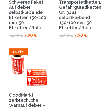
Schweres Paket
Transportetiketten,
Aufkleber |
Gefahrgutetiketten
selbstklebende
UN 3481
Etiketten 150×100
selbstklebend
mm, 50
150×100 mm, 50
Etiketten/Rolle
Etiketten/Rolle
Orijinal
Şu
Orijinal
Şu
12,90
€
7,90
€
12,90
€
7,90
€
fiyat:
andaki
fiyat:
andaki
12,90 €.
fiyat:
12,90 €.
fiyat:
İNDIRIM!
7,90 €.
7,90 €.
GoodMarkt
zerbrechliche
Warnaufkleber –