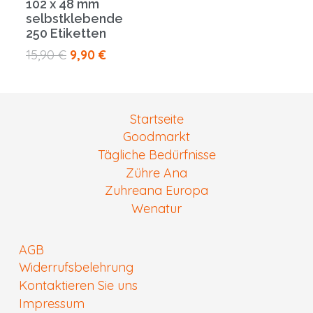
102 x 48 mm
selbstklebende
250 Etiketten
Orijinal
Şu
15,90
€
9,90
€
fiyat:
andaki
15,90 €.
fiyat:
9,90 €.
Startseite
Goodmarkt
Tägliche Bedürfnisse
Zühre Ana
Zuhreana Europa
Wenatur
AGB
Widerrufsbelehrung
Kontaktieren Sie uns
Impressum