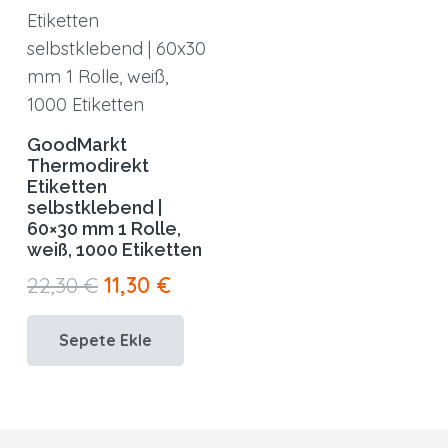
GoodMarkt
Thermodirekt
Etiketten
selbstklebend |
60×30 mm 1 Rolle,
weiß, 1000 Etiketten
Orijinal
Şu
22,30
€
11,30
€
fiyat:
andaki
Sepete Ekle
22,30 €.
fiyat:
11,30 €.