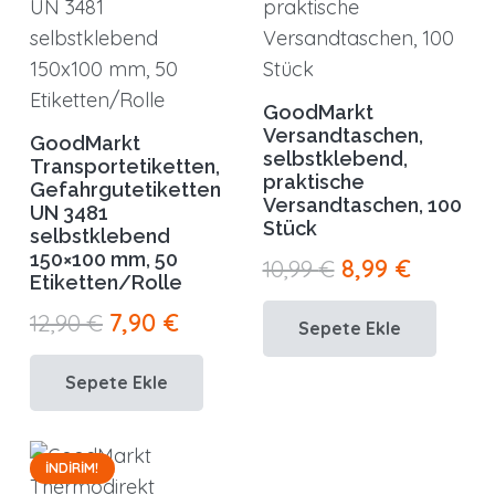
GoodMarkt
Versandtaschen,
GoodMarkt
selbstklebend,
Transportetiketten,
praktische
Gefahrgutetiketten
Versandtaschen, 100
UN 3481
Stück
selbstklebend
150×100 mm, 50
Orijinal
Şu
10,99
€
8,99
€
Etiketten/Rolle
fiyat:
andaki
Orijinal
Şu
12,90
€
7,90
€
Sepete Ekle
10,99 €.
fiyat:
fiyat:
andaki
8,99 €.
Sepete Ekle
12,90 €.
fiyat:
7,90 €.
İNDIRIM!