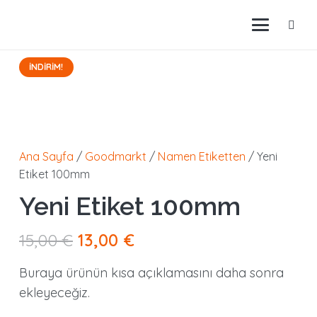
İNDIRIM!
Ana Sayfa
/
Goodmarkt
/
Namen Etiketten
/ Yeni
Etiket 100mm
Yeni Etiket 100mm
Orijinal
Şu
15,00
€
13,00
€
fiyat:
andaki
Buraya ürünün kısa açıklamasını daha sonra
15,00 €.
fiyat:
ekleyeceğiz.
13,00 €.