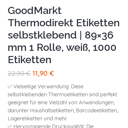
GoodMarkt
Thermodirekt Etiketten
selbstklebend | 89×36
mm 1 Rolle, weiß, 1000
Etiketten
Orijinal
Şu
22,90
€
11,90
€
fiyat:
andaki
✅ Vielseitige Verwendung: Diese
22,90 €.
fiyat:
selbstklebenden Thermoetiketten sind perfekt
11,90 €.
geeignet für eine Vielzahl von Anwendungen,
darunter Haushaltsetiketten, Barcodeetiketten,
Lageretiketten und mehr.
✅ Hervorragende Druckqualität: Die