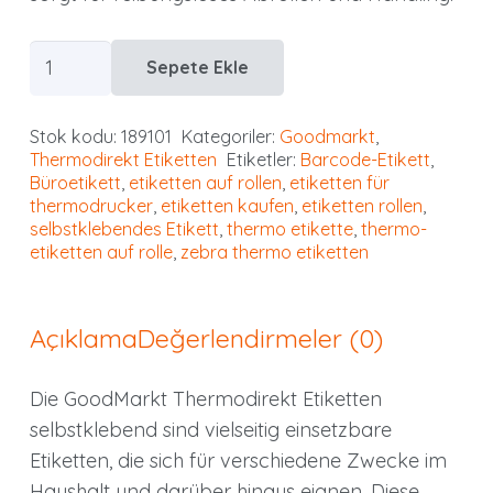
GoodMarkt
Sepete Ekle
Thermodirekt
Etiketten
Stok kodu:
189101
Kategoriler:
Goodmarkt
,
selbstklebend
Thermodirekt Etiketten
Etiketler:
Barcode-Etikett
,
|
Büroetikett
,
etiketten auf rollen
,
etiketten für
thermodrucker
,
etiketten kaufen
,
etiketten rollen
,
89x36
selbstklebendes Etikett
,
thermo etikette
,
thermo-
mm
etiketten auf rolle
,
zebra thermo etiketten
1
Rolle,
weiß,
Açıklama
Değerlendirmeler (0)
1000
Etiketten
Die GoodMarkt Thermodirekt Etiketten
adet
selbstklebend sind vielseitig einsetzbare
Etiketten, die sich für verschiedene Zwecke im
Haushalt und darüber hinaus eignen. Diese