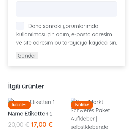
Daha sonraki yorumlarımda
kullanılması için adım, e-posta adresim
ve site adresim bu tarayıcıya kaydedilsin.
İlgili ürünler
İNDIRIM!
İNDIRIM!
Name Etiketten 1
Orijinal
Şu
20,00
€
17,00
€
fiyat:
andaki
Bu