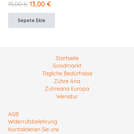
Orijinal
Şu
15,00
€
13,00
€
fiyat:
andaki
Sepete Ekle
15,00 €.
fiyat:
13,00 €.
Startseite
Goodmarkt
Tägliche Bedürfnisse
Zühre Ana
Zuhreana Europa
Wenatur
AGB
Widerrufsbelehrung
Kontaktieren Sie uns