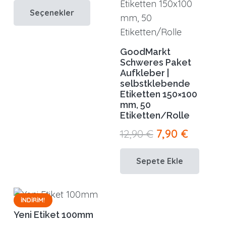
ürünün
Seçenekler
20,00 €.
fiyat:
birden
17,00 €.
fazla
GoodMarkt
varyasyonu
Schweres Paket
var.
Aufkleber |
Seçenekler
selbstklebende
Etiketten 150×100
ürün
mm, 50
sayfasından
Etiketten/Rolle
seçilebilir
Orijinal
Şu
12,90
€
7,90
€
fiyat:
andaki
Sepete Ekle
12,90 €.
fiyat:
7,90 €.
İNDIRIM!
Yeni Etiket 100mm